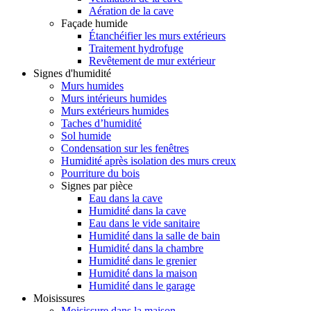
Aération de la cave
Façade humide
Étanchéifier les murs extérieurs
Traitement hydrofuge
Revêtement de mur extérieur
Signes d'humidité
Murs humides
Murs intérieurs humides
Murs extérieurs humides
Taches d’humidité
Sol humide
Condensation sur les fenêtres
Humidité après isolation des murs creux
Pourriture du bois
Signes par pièce
Eau dans la cave
Humidité dans la cave
Eau dans le vide sanitaire
Humidité dans la salle de bain
Humidité dans la chambre
Humidité dans le grenier
Humidité dans la maison
Humidité dans le garage
Moisissures
Moisissure dans la maison