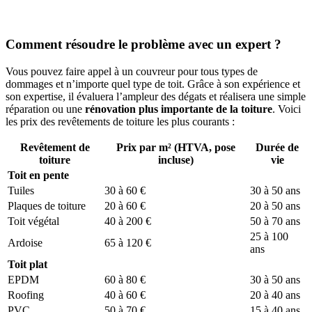
Comment résoudre le problème avec un expert ?
Vous pouvez faire appel à un couvreur pour tous types de
dommages et n’importe quel type de toit. Grâce à son expérience et
son expertise, il évaluera l’ampleur des dégats et réalisera une simple
réparation ou une
rénovation plus importante de la toiture
. Voici
les prix des revêtements de toiture les plus courants :
Revêtement de
Prix par m² (HTVA, pose
Durée de
toiture
incluse)
vie
Toit en pente
Tuiles
30 à 60 €
30 à 50 ans
Plaques de toiture
20 à 60 €
20 à 50 ans
Toit végétal
40 à 200 €
50 à 70 ans
25 à 100
Ardoise
65 à 120 €
ans
Toit plat
EPDM
60 à 80 €
30 à 50 ans
Roofing
40 à 60 €
20 à 40 ans
PVC
50 à 70 €
15 à 40 ans